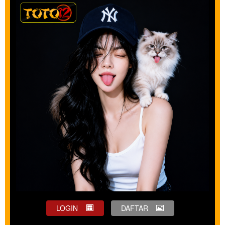
LOGIN
DAFTAR