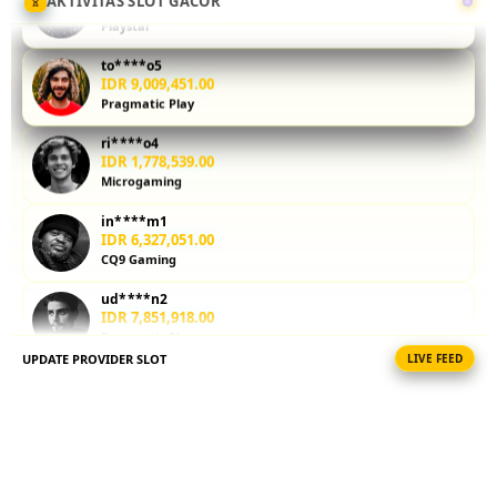
AKTIVITAS SLOT GACOR
berbagai pilihan
permainan slot
to****o5
yang menarik
IDR 6,805,599.00
Pragmatic Play
dan
menguntungkan
ri****o4
dengan modal
IDR 1,778,539.00
receh,
Microgaming
dirancang untuk
in****m1
memberikan
IDR 6,327,051.00
peluang
CQ9 Gaming
menang yang
lebih tinggi bagi
ud****n2
para pemain!
IDR 7,851,918.00
Pragmatic Play
V
UPDATE PROVIDER SLOT
LIVE FEED
jo****o7
i
IDR 4,121,778.00
e
Microgaming
w
al****n7
l
IDR 6,701,891.00
i
Playstar
c